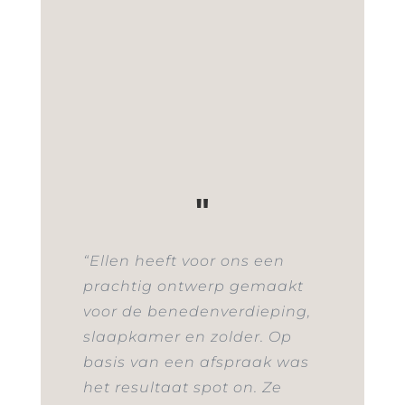
"
“Ellen heeft voor ons een
prachtig ontwerp gemaakt
voor de benedenverdieping,
slaapkamer en zolder. Op
basis van een afspraak was
het resultaat spot on. Ze