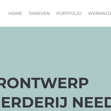
HOME
TARIEVEN
PORTFOLIO
WERKWIJ
URONTWERP
RDERIJ NEE