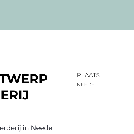
NTWERP
PLAATS
NEEDE
ERIJ
rderij in Neede