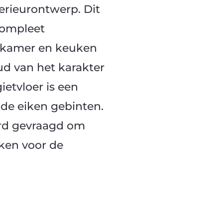
rieurontwerp. Dit
compleet
nkamer en keuken
d van het karakter
ietvloer is een
ude eiken gebinten.
erd gevraagd om
ken voor de