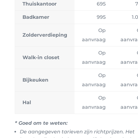
Thuiskantoor
695
Badkamer
995
1.
Op
Zolderverdieping
aanvraag
aanvr
Op
Walk-in closet
aanvraag
aanvr
Op
Bijkeuken
aanvraag
aanvr
Op
Hal
aanvraag
aanvr
* Goed om te weten:
De aangegeven tarieven zijn
richtprijzen
.
Het