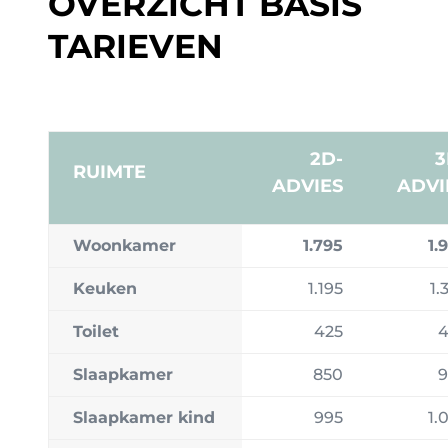
OVERZICHT BASIS
TARIEVEN
2D-
3
RUIMTE
ADVIES
ADVI
Woonkamer
1.795
1.
Keuken
1.195
1.
Toilet
425
4
Slaapkamer
850
9
Slaapkamer kind
995
1.