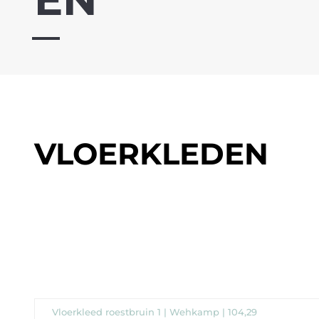
VLOERKLEDEN
Vloerkleed roestbruin 1 | Wehkamp | 104,29