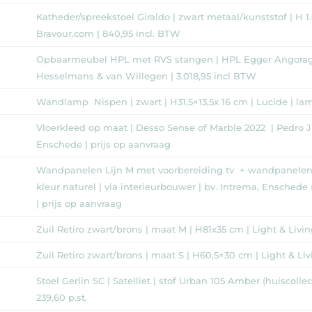
Katheder/spreekstoel Giraldo | zwart metaal/kunststof | H 
Bravour.com | 840,95 incl. BTW
Opbaarmeubel HPL met RVS stangen | HPL Egger Angoragr
Hesselmans & van Willegen | 3.018,95 incl BTW
Wandlamp Nispen | zwart | H31,5×13,5x 16 cm | Lucide | lamp
Vloerkleed op maat | Desso Sense of Marble 2022 | Pedro Ji
Enschede | prijs op aanvraag
Wandpanelen Lijn M met voorbereiding tv + wandpanelen 
kleur naturel | via interieurbouwer | bv. Intrema, Enschede
| prijs op aanvraag
Zuil Retiro zwart/brons | maat M | H81x35 cm | Light & Livin
Zuil Retiro zwart/brons | maat S | H60,5×30 cm | Light & Livi
Stoel Gerlin SC | Satelliet | stof Urban 105 Amber (huiscollecti
239,60 p.st.