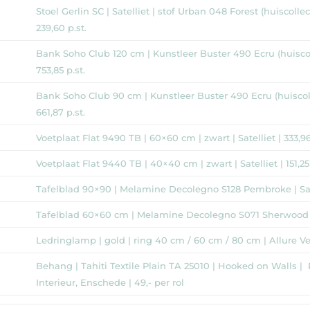
Stoel Gerlin SC | Satelliet | stof Urban 048 Forest (huiscollecti
239,60 p.st.
Bank Soho Club 120 cm | Kunstleer Buster 490 Ecru (huiscolle
753,85 p.st.
Bank Soho Club 90 cm | Kunstleer Buster 490 Ecru (huiscollec
661,87 p.st.
Voetplaat Flat 9490 TB | 60×60 cm | zwart | Satelliet | 333,96
Voetplaat Flat 9440 TB | 40×40 cm | zwart | Satelliet | 151,25 
Tafelblad 90×90 | Melamine Decolegno S128 Pembroke | Satell
Tafelblad 60×60 cm | Melamine Decolegno S071 Sherwood | Sa
Ledringlamp | gold | ring 40 cm / 60 cm / 80 cm | Allure Ver
Behang | Tahiti Textile Plain TA 25010 | Hooked on Walls | 
Interieur, Enschede | 49,- per rol