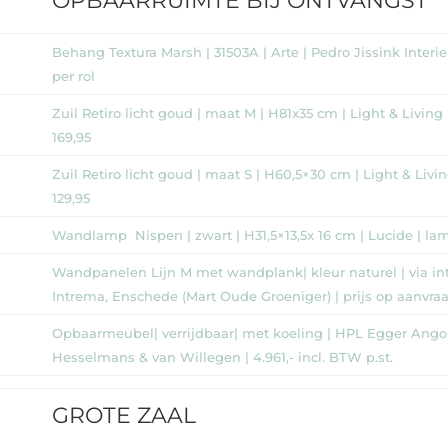
OPBAARRUIMTE BIJ ONTVANGST
Behang Textura Marsh | 31503A | Arte | Pedro Jissink Interie
per rol
Zuil Retiro licht goud | maat M | H81x35 cm | Light & Living
169,95
Zuil Retiro licht goud | maat S | H60,5×30 cm | Light & Livi
129,95
Wandlamp Nispen | zwart | H31,5×13,5x 16 cm | Lucide | lamp
Wandpanelen Lijn M met wandplank| kleur naturel | via int
Intrema, Enschede (Mart Oude Groeniger) | prijs op aanvra
Opbaarmeubel| verrijdbaar| met koeling | HPL Egger Angor
Hesselmans & van Willegen | 4.961,- incl. BTW p.st.
GROTE ZAAL