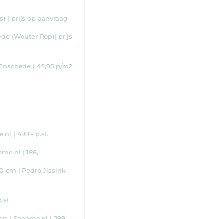
s) | prijs op aanvraag
e (Wouter Rop)| prijs
, Enschede | 49,95 p/m2
l | 499,- p.st.
me.nl | 186,-
0 cm | Pedro Jissink
.st.
n | Sohome.nl | 299,-