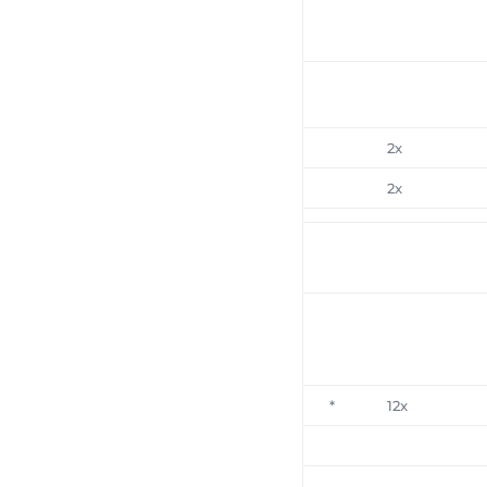
2x
2x
*
12x