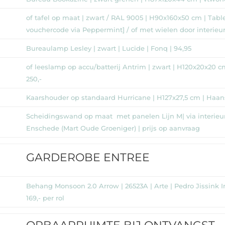
of tafel op maat | zwart / RAL 9005 | H90x160x50 cm | Tabl
vouchercode via Peppermint] / of met wielen door interieur
Bureaulamp Lesley | zwart | Lucide | Fonq | 94,95
of leeslamp op accu/batterij Antrim | zwart | H120x20x20 cm 
250,-
Kaarshouder op standaard Hurricane | H127x27,5 cm | Haans.
Scheidingswand op maat met panelen Lijn M| via interieur
Enschede (Mart Oude Groeniger) | prijs op aanvraag
GARDEROBE ENTREE
Behang Monsoon 2.0 Arrow | 26523A | Arte | Pedro Jissink I
169,- per rol