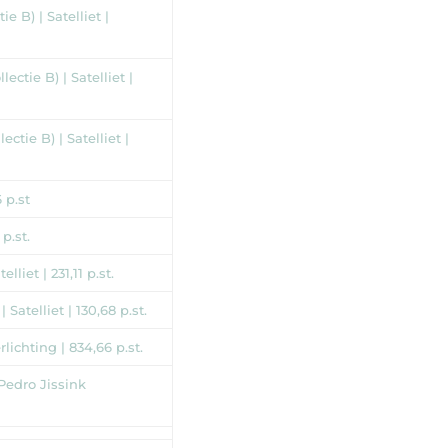
e B) | Satelliet |
ctie B) | Satelliet |
tie B) | Satelliet |
 p.st
p.st.
iet | 231,11 p.st.
telliet | 130,68 p.st.
lichting | 834,66 p.st.
Pedro Jissink