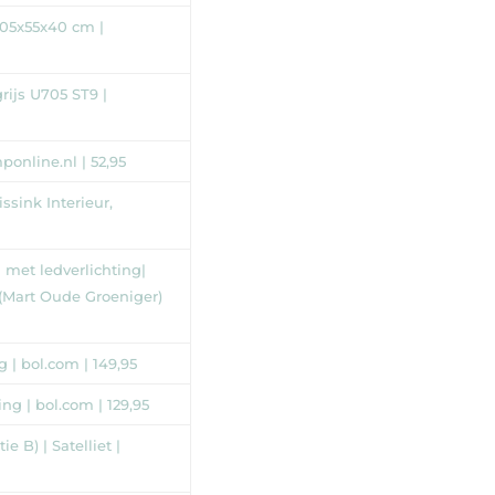
1.05x55x40 cm |
ijs U705 ST9 |
online.nl | 52,95
ssink Interieur,
met ledverlichting|
 (Mart Oude Groeniger)
g | bol.com | 149,95
ng | bol.com | 129,95
e B) | Satelliet |