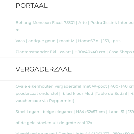
PORTAAL
Behang Monsoon Facet 75301 | Arte | Pedro Jissink Interieur
rol
Vaas | antique goud | maat M | Home67.nl | 159,- p.st.
Plantenstaander Eki | zwart | H90x40x40 cm | Casa Shops.nl 
VERGADERZAAL
Ovale eikenhouten vergadertafel met W-poot | 400×140 cm 
poedercoat onderstel | blad kleur Mud |Table du Sud.nl | 4.
vouchercode via Peppermint]
Stoel Logan | beige elegance| H84x62x57 cm | Label 51 | 139,
of de gele stoelen uit de grote zaal 12x
Vloerkleed op maat | Denim Light AA41 141-133 | 280×450 c