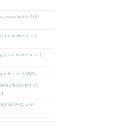
ur, Enschede | 139,-
 | intenswonen.nl|
ng | intenswonen.nl |
online.nl | 52,95
erieurbouwer | bv.
ag
agrijs U705 ST9 |