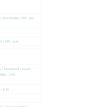
, Enschede | 139,- per
| 139,- p.st.
| facetrand | zwart
860,- [ 5%
- p.st.
m | Desso | Pedro