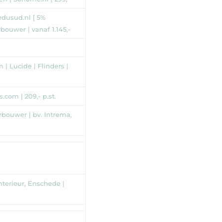
edusud.nl [ 5%
bouwer | vanaf 1.145,-
| Lucide | Flinders |
com | 209,- p.st.
bouwer | bv. Intrema,
nterieur, Enschede |