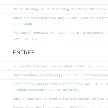
Basisverlichting | Allure Verlichting, Wierden (Jack Scheper
Jaloezieën basswood stone grey 50 mm | WinDeco, Ensched
op aanvraag
PVC-vloer | Therdex 6543 Chevron | Pedro Jissink Interieur
(excl. Installatie)
ENTREE
Fauteuil Rocco | warmgroen velvet | H75x92x81 cm | Sohome.n
Bijzettafel Xara | zwart/goud | H52x50 cm | Richmond | Soho
Vloerkleed op maat | Desso Sense of Marble AA81 2022 | 18
Interieur, Enschede | 690,- incl. afwerking
Hanglampen Schelp | bamboe | 50 cm | Straluma.nl | 195,- p
Bureau Bookazine | zwart grenen | H87x120x44 cm | vtwone