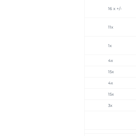
16 x +/-
11x
1x
4x
15x
4x
15x
3x