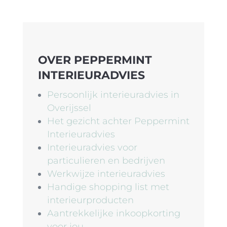
OVER PEPPERMINT
INTERIEURADVIES
Persoonlijk interieuradvies in
Overijssel
Het gezicht achter Peppermint
Interieuradvies
Interieuradvies voor
particulieren en bedrijven
Werkwijze interieuradvies
Handige shopping list met
interieurproducten
Aantrekkelijke inkoopkorting
voor jou