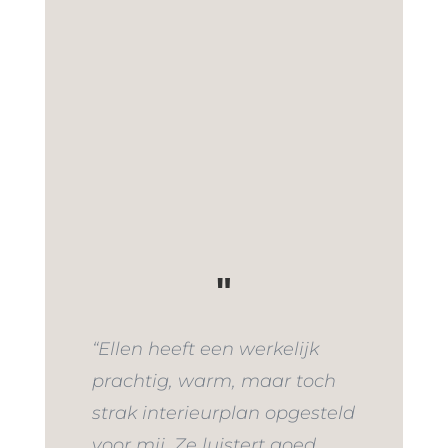
"
“Ellen heeft een werkelijk
prachtig, warm, maar toch
strak interieurplan opgesteld
voor mij. Ze luistert goed