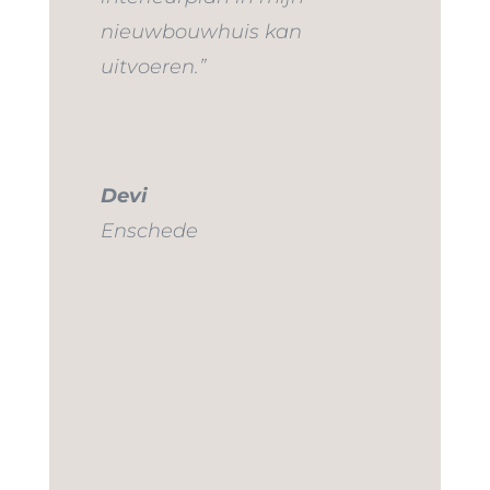
nieuwbouwhuis kan
uitvoeren.”
Devi
Enschede