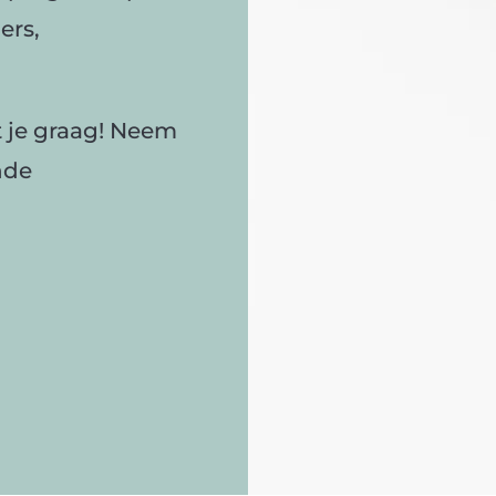
ers,
t je graag! Neem
nde