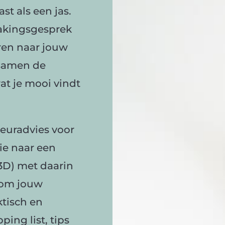
st als een jas.
makingsgesprek
eren naar jouw
 samen de
at je mooi vindt
ieuradvies voor
ie naar een
 3D) met daarin
t om jouw
ktisch en
ing list, tips