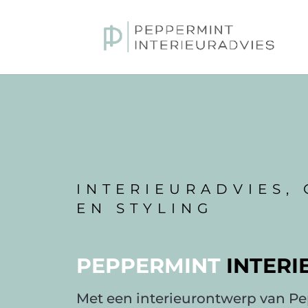
INTERIEURADVIES,
EN STYLING
PEPPERMINT
INTERI
Met een interieurontwerp van Pep