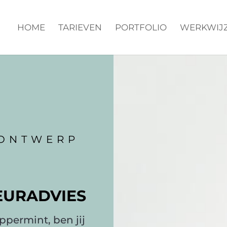
HOME
TARIEVEN
PORTFOLIO
WERKWIJ
 ONTWERP
EURADVIES
permint, ben jij